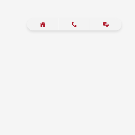
运营地址： 浙江省杭州市钱塘区 郡原蓝湖国际6幢1201,1701